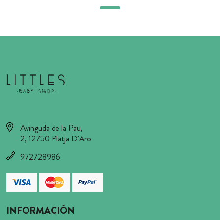
Avinguda de la Pau,
2, 12750 Platja D'Aro
972728986
INFORMACIÓN