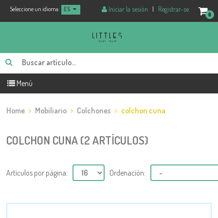
Iniciar la sesión
|
Registrar-se
Seleccione un idioma:
ES
0
Menú
Home
Mobiliario
Colchones
colchon cuna
COLCHON CUNA (2 ARTÍCULOS)
Artículos por página:
Ordenación: