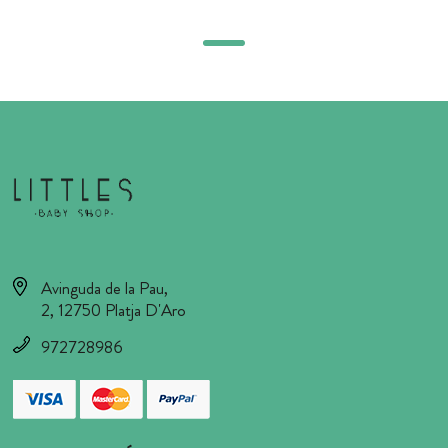
Avinguda de la Pau,
2, 12750 Platja D'Aro
972728986