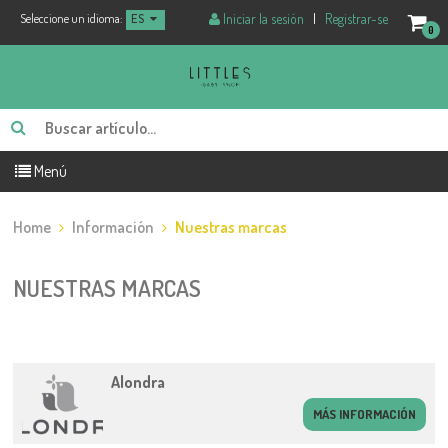
Iniciar la sesión
|
Registrar-se
Seleccione un idioma:
ES
0
Menú
Home
Información
Nuestras marcas
NUESTRAS MARCAS
Alondra
MÁS INFORMACIÓN