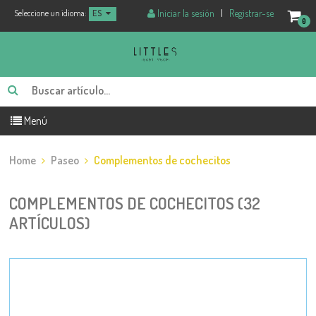
Iniciar la sesión
|
Registrar-se
Seleccione un idioma:
ES
0
Menú
Home
Paseo
Complementos de cochecitos
COMPLEMENTOS DE COCHECITOS (32
ARTÍCULOS)