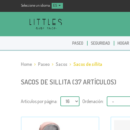
Seleccione un idioma:
ES
PASEO
SEGURIDAD
HOGAR
Home
Paseo
Sacos
Sacos de sillita
SACOS DE SILLITA (37 ARTÍCULOS)
Artículos por página:
Ordenación: