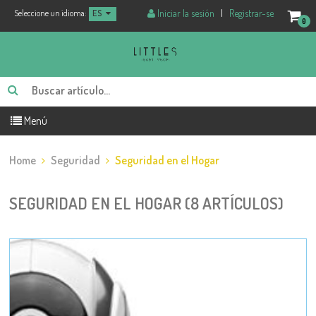
Iniciar la sesión
|
Registrar-se
Seleccione un idioma:
ES
0
Menú
Home
Seguridad
Seguridad en el Hogar
SEGURIDAD EN EL HOGAR (8 ARTÍCULOS)