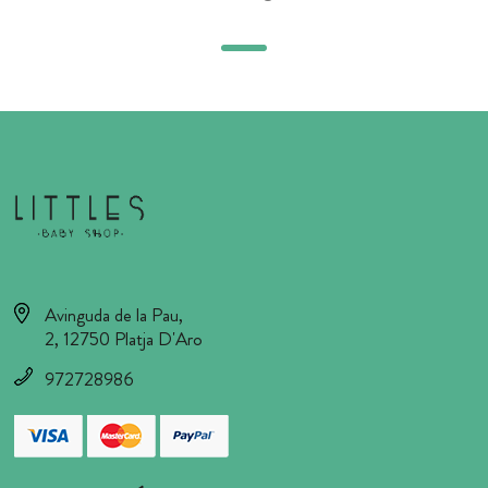
Avinguda de la Pau,
2, 12750 Platja D'Aro
972728986