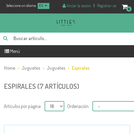
Iniciar la sesión
|
Registrar-se
Seleccione un idioma:
ES
0
Menú
Home
Juguetes
Juguetes
Espirales
ESPIRALES (7 ARTÍCULOS)
Artículos por página:
Ordenación: