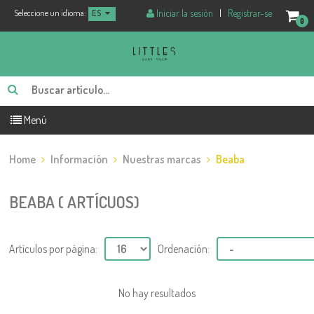
Iniciar la sesión
|
Registrar-se
Seleccione un idioma:
ES
0
Menú
Home
Información
Nuestras marcas
Beaba
BEABA ( ARTÍCUOS)
Artículos por página:
Ordenación:
No hay resultados